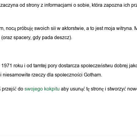
aczyna od strony z informacjami o sobie, która zapozna ich pr
, nocą próbuję swoich sił w aktorstwie, a to jest moja witry
ę (oraz spacery, gdy pada deszcz).
971 roku i od tamtej pory dostarcza społeczeństwu dobrej jako
bi niesamowite rzeczy dla społeczności Gotham.
 przejść do
swojego kokpitu
aby usunąć tę stronę i stworzyć now