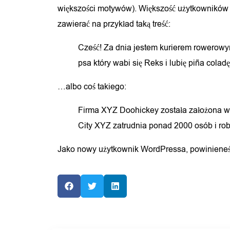
większości motywów). Większość użytkowników z
zawierać na przykład taką treść:
Cześć! Za dnia jestem kurierem rowerowym
psa który wabi się Reks i lubię piña colad
…albo coś takiego:
Firma XYZ Doohickey została założona w 1
City XYZ zatrudnia ponad 2000 osób i ro
Jako nowy użytkownik WordPressa, powinieneś